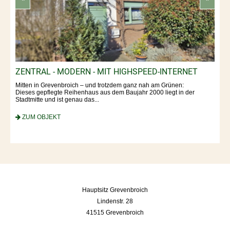
ZENTRAL - MODERN - MIT HIGHSPEED-INTERNET
GRO
M S
Mitten in Grevenbroich – und trotzdem ganz nah am Grünen:
Dieses gepflegte Reihenhaus aus dem Baujahr 2000 liegt in der
ne
Moder
Stadtmitte und ist genau das...
ten
ideal
Es si
ZUM OBJEKT
ZU
Hauptsitz Grevenbroich
Lindenstr. 28
41515 Grevenbroich