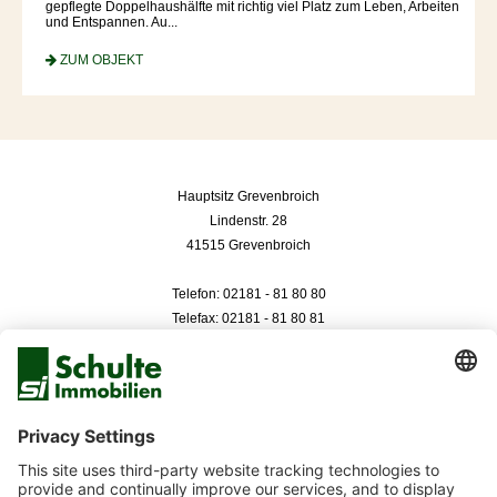
einem
gepflegte Doppelhaushälfte mit richtig viel Platz zum Leben, Arbeiten
und Entspannen. Au...
ZU
ZUM OBJEKT
Hauptsitz Grevenbroich
Lindenstr. 28
41515 Grevenbroich
Telefon: 02181 - 81 80 80
Telefax: 02181 - 81 80 81
Düsseldorf
Neuer Zollhof 3
40221 Düsseldorf
Telefon: 0211 - 99 33 050
Telefax: 0211 - 99 33 051