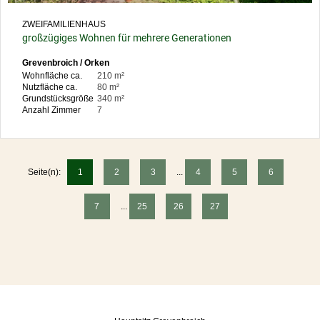
ZWEIFAMILIENHAUS
großzügiges Wohnen für mehrere Generationen
Grevenbroich / Orken
Wohnfläche ca.
210 m²
Nutzfläche ca.
80 m²
Grundstücksgröße
340 m²
Anzahl Zimmer
7
Seite(n):
1
2
3
...
4
5
6
7
...
25
26
27