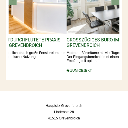
HFLUTETE PRAXIS I
GROSSZÜGIGES BÜRO IM STADTZENTR
ENBROICH
REVENBROICH
 durch große Fensterelemente,
Moderne Büroräume mit viel Tageslicht durch große
he Nutzung.
Der Eingangsbereich bietet einen großzügigen, rep
Empfang mit optional...
ZUM OBJEKT
Hauptsitz Grevenbroich
Lindenstr. 28
41515 Grevenbroich