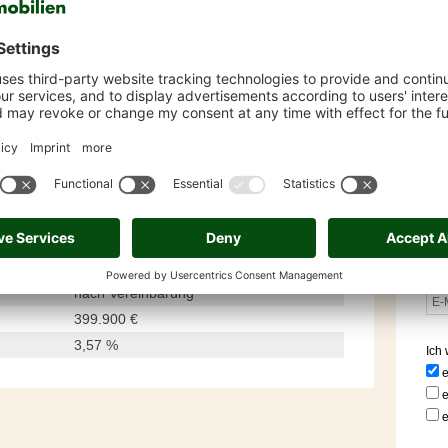
Ralf
Wohnen
0
Jüchen / Bedburdyck
161 m²
SO
12 m²
4,5
1
600 m²
Ja
Ja
teilweise
1950
nach Vereinbarung
399.900 €
3,57 %
Ich 
e
e
e